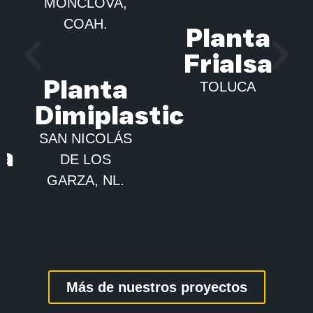
MONCLOVA,
COAH.
Planta
Frialsa
Planta
TOLUCA
Dimiplastic
SAN NICOLÁS
ca
DE LOS
GARZA, NL.
Más de nuestros proyectos