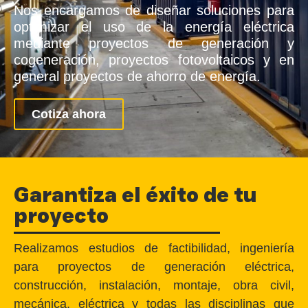
Nos encargamos de diseñar soluciones para
optimizar el uso de la energía eléctrica
mediante proyectos de generación y
cogeneración, proyectos fotovoltaicos y en
general proyectos de ahorro de energía.
Cotiza ahora
Garantiza el éxito de tu
proyecto
Realizamos estudios de factibilidad, ingeniería
para proyectos de generación eléctrica,
construcción, instalación, montaje, obra civil,
mecánica, eléctrica y todas las disciplinas que