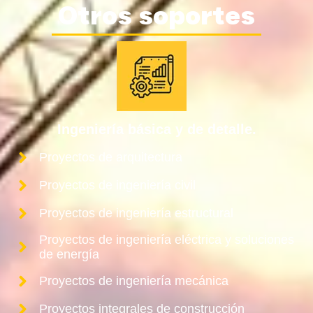
Otros soportes
Ingeniería básica y de detalle.
Proyectos de arquitectura
Proyectos de ingeniería civil
Proyectos de ingeniería estructural
Proyectos de ingeniería eléctrica y soluciones
de energía
Proyectos de ingeniería mecánica
Proyectos integrales de construcción