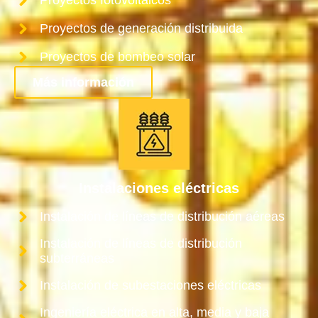
Proyectos de generación distribuida
Proyectos de bombeo solar
Más información
Instalaciones eléctricas
Instalación de líneas de distribución aéreas
Instalación de líneas de distribución
subterráneas
Instalación de subestaciones eléctricas
Ingeniería eléctrica en alta, media y baja