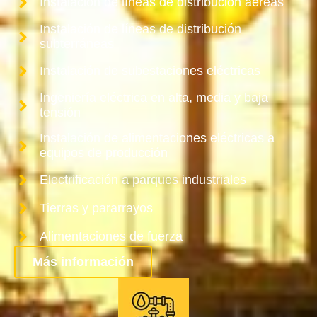
Instalación de líneas de distribución aéreas
Instalación de líneas de distribución
subterráneas
Instalación de subestaciones eléctricas
Ingeniería eléctrica en alta, media y baja
tensión
Instalación de alimentaciones eléctricas a
equipos de producción
Electrificación a parques industriales
Tierras y pararrayos
Alimentaciones de fuerza
Más información