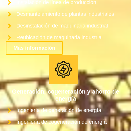
Instalación de línea de producción
Desmantelamiento de plantas industriales
Desinstalación de maquinaria industrial
Reubicación de maquinaria industrial
Más información
Generación, cogeneración y ahorro de
energía
Ingeniería de generación de energía
Ingeniería de cogeneración de energía