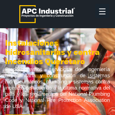
Instalaciones
hidrosanitarias y contra
incendios Querétaro
Proporcionamos servicios de ingeniería
hidrosanitaria y construcción de sistemas
hidroneumáticos, plumbing y sistemas contra
incendio de acuerdo a la última normativa del
país y los reglamentos del National Plumbing
Code y National Fire Protection Association
de USA.