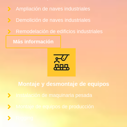
Ampliación de naves industriales
Demolición de naves industriales
Remodelación de edificios industriales
Más información
Montaje y desmontaje de equipos
Instalación de maquinaria pesada
Montaje de equipos de producción
Rigging