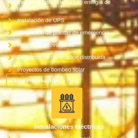
Instalación de sistemas de energía de
respaldo
Instalación de UPS
Instalación de plantas de emergencia
Proyectos fotovoltaicos
Proyectos de generación distribuida
Proyectos de bombeo solar
Más información
Instalaciones eléctricas