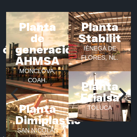
Planta
Planta
de
Stabilit
ión
generación
IÉNEGA DE
AHMSA
FLORES, NL.
MONCLOVA,
COAH.
Planta
Frialsa
Planta
TOLUCA
Dimiplastic
SAN NICOLÁS