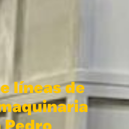
e líneas de
 maquinaria
n Pedro