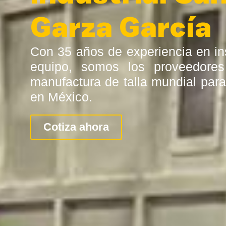
Garza García
Con 35 años de experiencia en in
equipo, somos los proveedore
manufactura de talla mundial para
en México.
Cotiza ahora